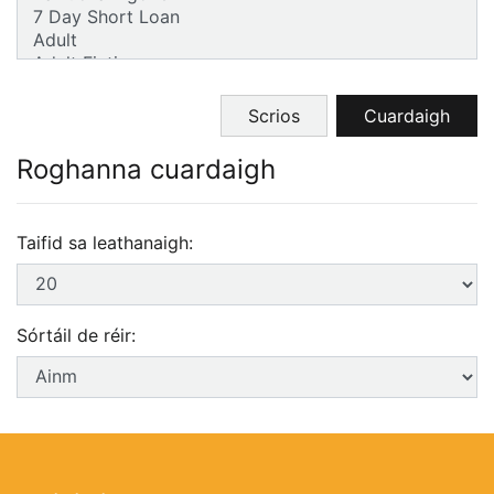
Cnaipí foirmeacha cuardaigh
Scrios
Cuardaigh
Roghanna cuardaigh
Taifid sa leathanaigh:
Sórtáil de réir: