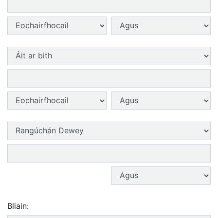
Cineál cuardaigh 2:
Tiománaí cuardaigh 2:
Réimse cuardaigh 3:
Téarmaí cuardaigh 3:
Cineál cuardaigh 3:
Tiománaí cuardaigh 3:
Réimse cuardaigh 4:
Téarmaí cuardaigh 4:
Tiománaí cuardaigh 4:
Bliain: